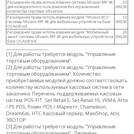
Расширение права использования системы lsFusion ERP 4R
50
для конкурентного пользователя без ограничения
000,00
количества торговых объектов
Расширение права использования модуля "lsFusion BCS"
10
системы lsFusion ERP 4R для мобильных устройств на базе
000,00
OS Android
Расширение права использования модуля "Мобильный
20
заказ" системы lsFusion ERP 4R для мобильных устройств на
000,00
базе OS Android
____________________
[1]
Для работы требуется модуль "Управление
торговым оборудованием".
[2]
Для работы требуется модуль "Управление
торговым оборудованием". Количество
приобретаемых модулей должно соответствовать
количеству используемых кассовых систем в сети
заказчика. Перечень поддерживаемых кассовых
систем: POS-FIT, Set Retail 5, Set Retail 10, УКМ4, Artix
/ PS POS, Power POS / Маркет+, Chameleon,
DreamKas, НТС Кассовый сервер, MaxiShop, Atol,
ЭВОТОР.
[3]
Для работы требуется модуль "Управление
торговым оборудованием". Перечень