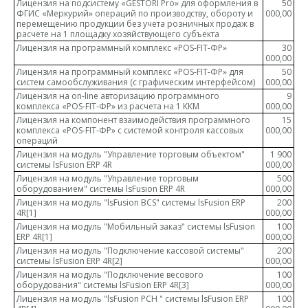
Лицензия на подсистему «GESTORI Pro» для оформления в
50
ФГИС «Меркурий» операций по производству, обороту и
000,00
перемещению продукции без учета розничных продаж в
расчете на 1 площадку хозяйствующего субъекта
Лицензия на программный комплекс «POS-FIT-ФР»
30
000,00
Лицензия на программный комплекс «POS-FIT-ФР» для
50
систем самообслуживания (с графическим интерфейсом)
000,00
Лицензия на on-line авторизацию программного
9
комплекса «POS-FIT-ФР» из расчета на 1 ККМ
000,00
Лицензия на компонент взаимодействия программного
15
комплекса «POS-FIT-ФР» с системой контроля кассовых
000,00
операций
Лицензия на модуль "Управление торговым объектом"
1 900
системы lsFusion ERP 4R
000,00
Лицензия на модуль "Управление торговым
500
оборудованием" системы lsFusion ERP 4R
000,00
Лицензия на модуль "lsFusion BCS" системы lsFusion ERP
200
4R
[1]
000,00
Лицензия на модуль "Мобильный заказ" системы lsFusion
100
ERP 4R
[1]
000,00
Лицензия на модуль "Подключение кассовой системы"
200
системы lsFusion ERP 4R
[2]
000,00
Лицензия на модуль "Подключение весового
100
оборудования" системы lsFusion ERP 4R
[3]
000,00
Лицензия на модуль "lsFusion PCH " системы lsFusion ERP
100