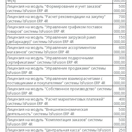
4R
[4]
000,00
Лицензия на модуль "Формирование и учет заказов"
500
системы lsFusion ERP 4R
000,00
Лицензия на модуль "Расчет рекомендации на закупку"
700
системы lsFusion ERP 4R
000,00
Лицензия на модуль "Управление графиком поставок
200
товаров" системы lsFusion ERP 4R
000,00
Лицензия на модуль "Управление загрузкой рамп
150
(дебаркадер)" системы lsFusion ERP 4R
000,00
Лицензия на модуль "Управление ассортиментом
600
магазинов" системы lsFusion ERP 4R
000,00
Лицензия на модуль "Управление подарочными
300
сертификатами" системы lsFusion ERP 4R
000,00
Лицензия на модуль "Управление продажами" системы
300
lsFusion ERP 4R
000,00
Лицензия на модуль "Управление взаиморасчетами с
700
поставщиками и покупателями" системы lsFusion ERP 4R
000,00
Лицензия на модуль "Собственное производство" системы
800
lsFusion ERP 4R
000,00
Лицензия на модуль "Расчет маркетинговых платежей"
400
системы lsFusion ERP 4R
000,00
Лицензия на модуль "Внешнеэкономическая
500
деятельность" системы lsFusion ERP 4R
000,00
Лицензия на модуль "Комплектация заказов" системы
500
lsFusion ERP 4R
000,00
Лицензия на модуль "Центральная касса" системы lsFusion
250