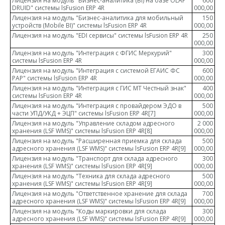
Лицензия на модуль "Бизнес-аналитика (BI) на базе OLAP
600
DRUID" системы lsFusion ERP 4R
000,00
Лицензия на модуль "Бизнес-аналитика для мобильный
150
устройств (Mobile BI)" системы lsFusion ERP 4R
000,00
Лицензия на модуль "EDI сервисы" системы lsFusion ERP 4R
250
000,00
Лицензия на модуль "Интеграция с ФГИС Меркурий"
300
системы lsFusion ERP 4R
000,00
Лицензия на модуль "Интеграция с системой ЕГАИС ФС
600
РАР" системы lsFusion ERP 4R
000,00
Лицензия на модуль "Интеграция с ГИС МТ Честный знак"
400
системы lsFusion ERP 4R
000,00
Лицензия на модуль "Интеграция с провайдером ЭДО в
500
части УПД/УКД + ЭЦП" системы lsFusion ERP 4R
[7]
000,00
Лицензия на модуль "Управление складом адресного
2 000
хранения (LSF WMS)" системы lsFusion ERP 4R
[8]
000,00
Лицензия на модуль "Расширенная приемка для склада
500
адресного хранения (LSF WMS)" системы lsFusion ERP 4R
[9]
000,00
Лицензия на модуль "Транспорт для склада адресного
300
хранения (LSF WMS)" системы lsFusion ERP 4R
[9]
000,00
Лицензия на модуль "Техника для склада адресного
500
хранения (LSF WMS)" системы lsFusion ERP 4R
[9]
000,00
Лицензия на модуль "Ответственное хранение для склада
700
адресного хранения (LSF WMS)" системы lsFusion ERP 4R
[9]
000,00
Лицензия на модуль "Коды маркировки для склада
300
адресного хранения (LSF WMS)" системы lsFusion ERP 4R
[9]
000,00